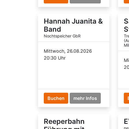
Hannah Juanita &
S
Band
S
Nochtspeicher GbR
Tr
(A
Mi
Mittwoch, 26.08.2026
20:30 Uhr
Mi
20
Buchen
mehr Infos
Reeperbahn
E
ne