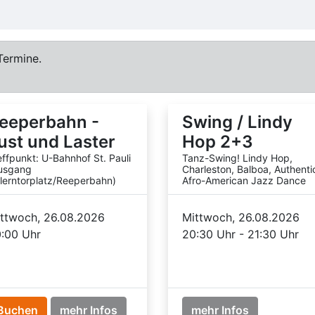
Termine.
eeperbahn -
Swing / Lindy
ust und Laster
Hop 2+3
effpunkt: U-Bahnhof St. Pauli
Tanz-Swing! Lindy Hop,
usgang
Charleston, Balboa, Authenti
llerntorplatz/Reeperbahn)
Afro-American Jazz Dance
ttwoch, 26.08.2026
Mittwoch, 26.08.2026
:00 Uhr
20:30 Uhr - 21:30 Uhr
Buchen
mehr Infos
mehr Infos