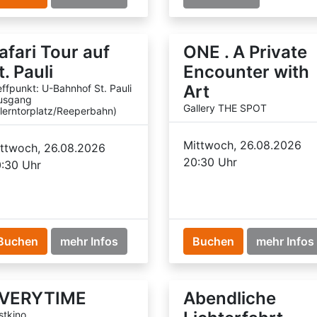
afari Tour auf
ONE . A Private
t. Pauli
Encounter with
Art
effpunkt: U-Bahnhof St. Pauli
usgang
Gallery THE SPOT
llerntorplatz/Reeperbahn)
Mittwoch, 26.08.2026
ttwoch, 26.08.2026
20:30 Uhr
:30 Uhr
Buchen
mehr Infos
Buchen
mehr Infos
VERYTIME
Abendliche
stkino