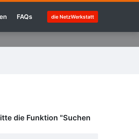
en
FAQs
die NetzWerkstatt
tte die Funktion "Suchen