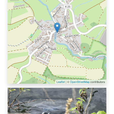
Leaflet
| ©
OpenStreetMap
contributors