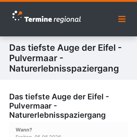
Zur Navigation springen
Zum Inhalt springen
Naviga
Das tiefste Auge der Eifel -
Pulvermaar -
Naturerlebnisspaziergang
Das tiefste Auge der Eifel -
Pulvermaar -
Naturerlebnisspaziergang
Wann?
Freitag, 05.06.2026