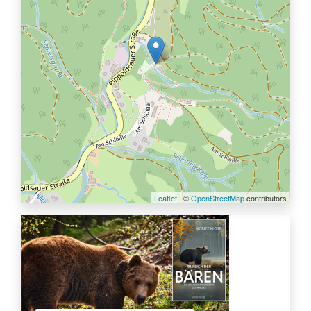
Leaflet
| ©
OpenStreetMap
contributors