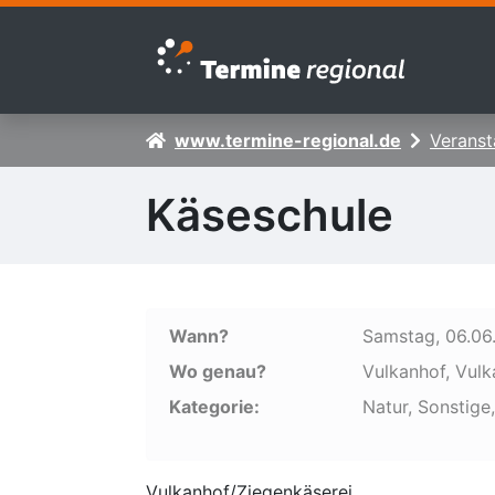
Zur Navigation springen
Zum Inhalt springen
www.termine-regional.de
Veranst
Käseschule
Wann?
Samstag, 06.06
Wo genau?
Vulkanhof, Vulka
Kategorie:
Natur, Sonstige,
Vulkanhof/Ziegenkäserei