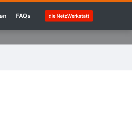
en
FAQs
die NetzWerkstatt