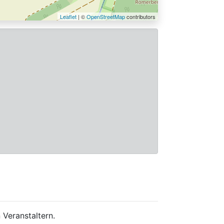
Leaflet
| ©
OpenStreetMap
contributors
 Veranstaltern.