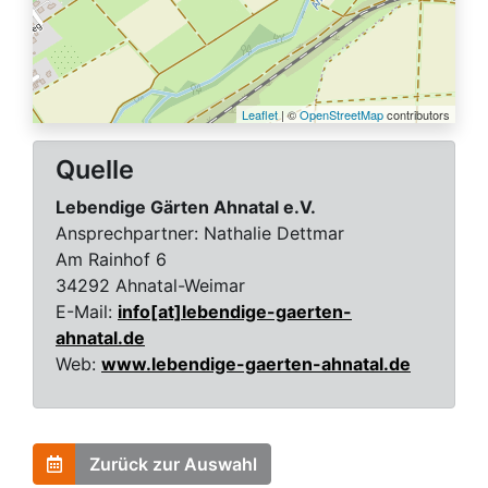
Leaflet
| ©
OpenStreetMap
contributors
Quelle
Lebendige Gärten Ahnatal e.V.
Ansprechpartner:
Nathalie Dettmar
Am Rainhof 6
34292 Ahnatal-Weimar
E-Mail:
info[at]lebendige-gaerten-
ahnatal.de
Web:
www.lebendige-gaerten-ahnatal.de
Zurück zur Auswahl