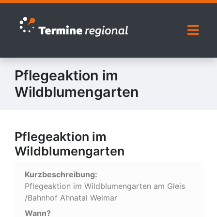
Zur Navigation springen
Zum Inhalt springen
Naviga
Pflegeaktion im
Wildblumengarten
Pflegeaktion im
Wildblumengarten
Kurzbeschreibung:
Pflegeaktion im Wildblumengarten am Gleis
/Bahnhof Ahnatal Weimar
Wann?