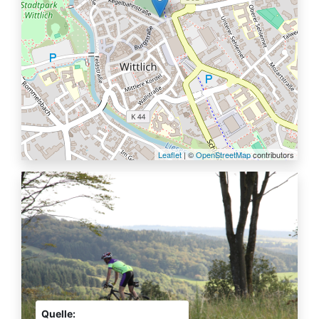
Leaflet
| ©
OpenStreetMap
contributors
Quelle: