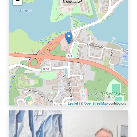
−
Leaflet
| ©
OpenStreetMap
contributors