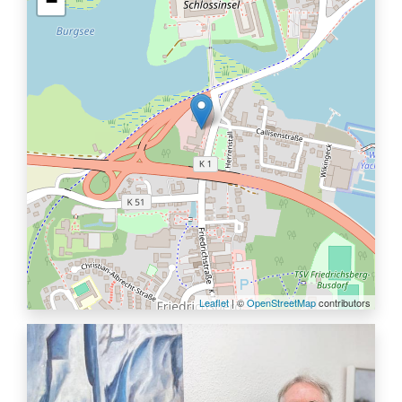
−
Leaflet
| ©
OpenStreetMap
contributors