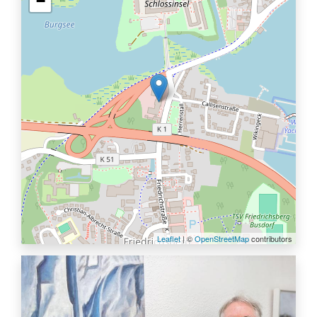
−
Leaflet
| ©
OpenStreetMap
contributors