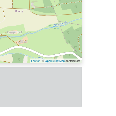
Leaflet
| ©
OpenStreetMap
contributors