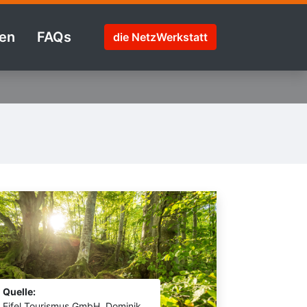
en
FAQs
die NetzWerkstatt
Quelle:
Eifel Tourismus GmbH, Dominik