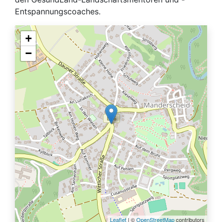
Entspannungscoaches.
+
−
Leaflet
| ©
OpenStreetMap
contributors