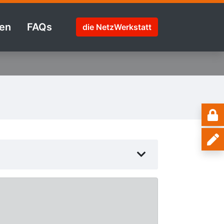
en
FAQs
die NetzWerkstatt