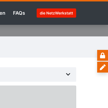
en
FAQs
die NetzWerkstatt