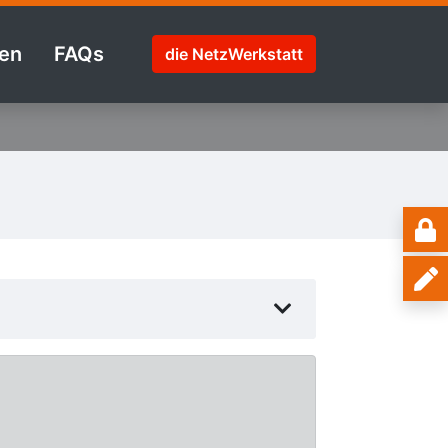
en
FAQs
die NetzWerkstatt