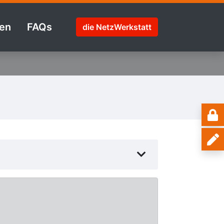
en
FAQs
die NetzWerkstatt