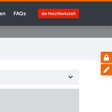
en
FAQs
die NetzWerkstatt