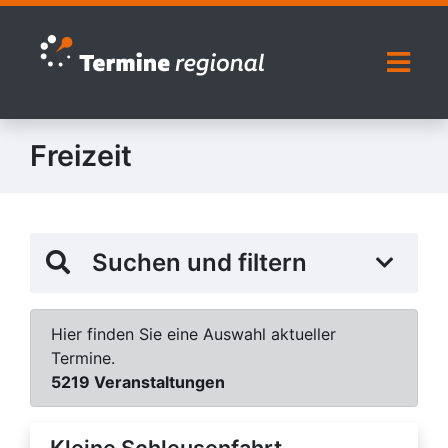
Zur Navigation springen
Zum Inhalt springen
Naviga
Freizeit
Suchen und filtern
Hier finden Sie eine Auswahl aktueller
Termine.
5219 Veranstaltungen
Kleine Schleusenfahrt