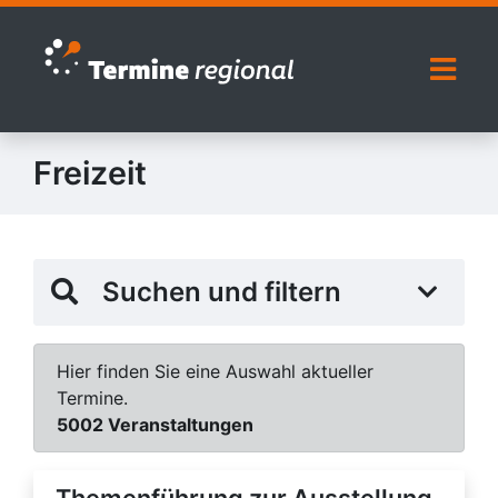
Zur Navigation springen
Zum Inhalt springen
Naviga
Freizeit
Suchen und filtern
Hier finden Sie eine Auswahl aktueller
Termine.
5002 Veranstaltungen
Themenführung zur Ausstellung