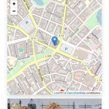
+
−
Leaflet
| ©
OpenStreetMap
contributors