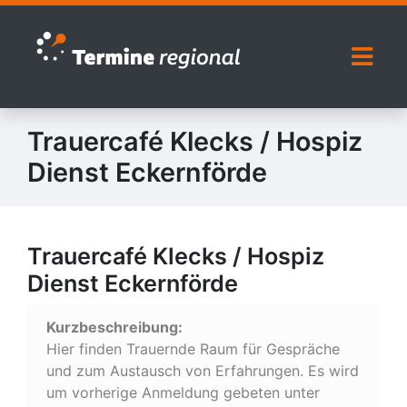
Zur Navigation springen
Zum Inhalt springen
Naviga
Trauercafé Klecks / Hospiz
Dienst Eckernförde
Trauercafé Klecks / Hospiz
Dienst Eckernförde
Kurzbeschreibung:
Hier finden Trauernde Raum für Gespräche
und zum Austausch von Erfahrungen. Es wird
um vorherige Anmeldung gebeten unter