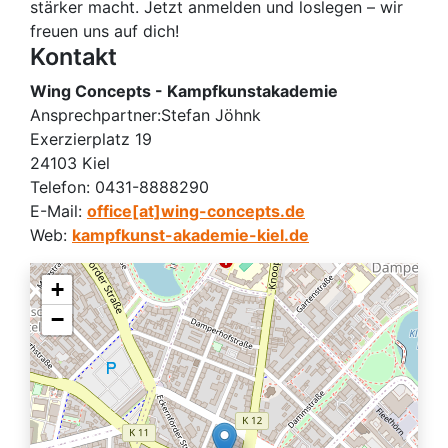
stärker macht. Jetzt anmelden und loslegen – wir
freuen uns auf dich!
Kontakt
Wing Concepts - Kampfkunstakademie
Ansprechpartner:
Stefan Jöhnk
Exerzierplatz 19
24103 Kiel
Telefon:
0431-8888290
E-Mail:
office[at]wing-concepts.de
Web:
kampfkunst-akademie-kiel.de
+
−