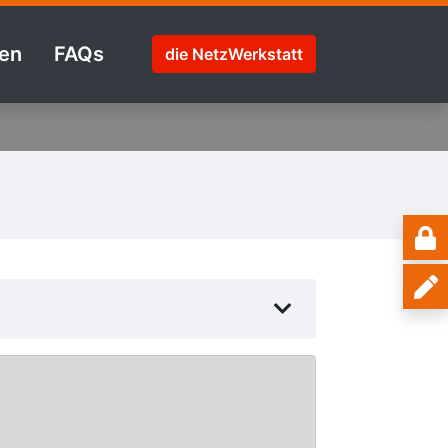
en
FAQs
die NetzWerkstatt