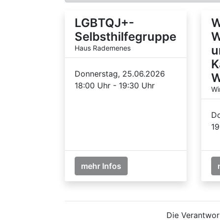
LGBTQJ+-
W
Selbsthilfegruppe
W
u
Haus Rademenes
K
Donnerstag, 25.06.2026
W
18:00 Uhr - 19:30 Uhr
Wi
Do
19
mehr Infos
Die Verantwort