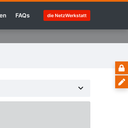
en
FAQs
die NetzWerkstatt