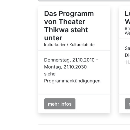
Das Programm
L
von Theater
W
Thikwa steht
Br
We
unter
kulturkurier / Kulturclub.de
Sa
Di
Donnerstag, 21.10.2010 -
11
Montag, 21.10.2030
siehe
Programmankündigungen
mehr Infos