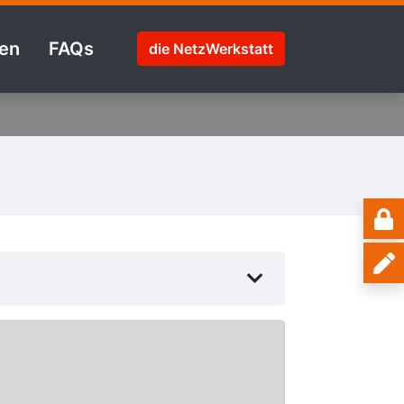
en
FAQs
die NetzWerkstatt