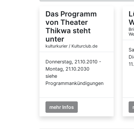
Das Programm
L
von Theater
W
Thikwa steht
Br
We
unter
kulturkurier / Kulturclub.de
Sa
Di
Donnerstag, 21.10.2010 -
11
Montag, 21.10.2030
siehe
Programmankündigungen
mehr Infos