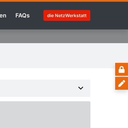
en
FAQs
die NetzWerkstatt