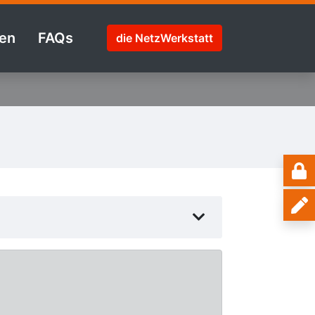
en
FAQs
die NetzWerkstatt