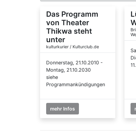
Das Programm
L
von Theater
W
Thikwa steht
Br
We
unter
kulturkurier / Kulturclub.de
Sa
Di
Donnerstag, 21.10.2010 -
11
Montag, 21.10.2030
siehe
Programmankündigungen
mehr Infos