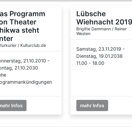
as Programm
Lübsche
on Theater
Wiehnacht 201
hikwa steht
Brigitte Dammann / Reiner
Westen
nter
lturkurier / Kulturclub.de
Samstag, 23.11.2019 -
Dienstag, 19.01.2038
nnerstag, 21.10.2010 -
11.00 - 18.00
ntag, 21.10.2030
ehe
ogrammankündigungen
mehr Infos
mehr Infos