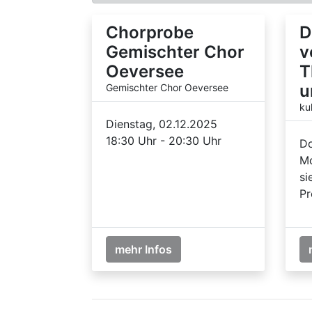
Chorprobe
D
Gemischter Chor
v
Oeversee
T
u
Gemischter Chor Oeversee
ku
Dienstag, 02.12.2025
18:30 Uhr - 20:30 Uhr
Do
Mo
si
Pr
mehr Infos