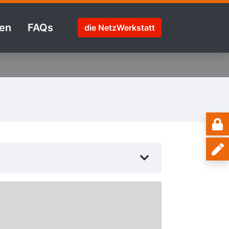
en
FAQs
die NetzWerkstatt