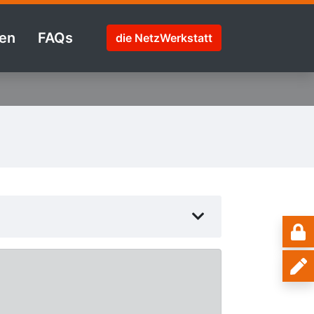
en
FAQs
die NetzWerkstatt