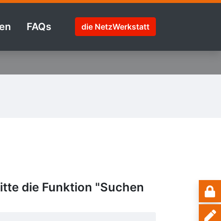
en
FAQs
die NetzWerkstatt
tte die Funktion "Suchen