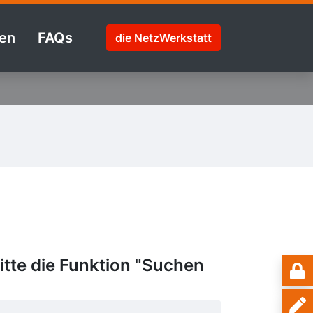
en
FAQs
die NetzWerkstatt
tte die Funktion "Suchen