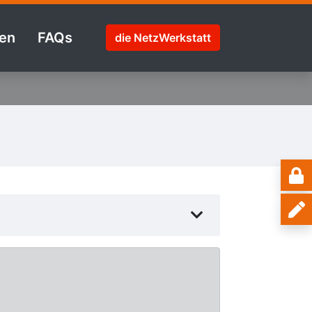
en
FAQs
die NetzWerkstatt