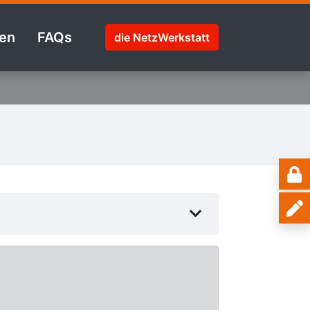
en
FAQs
die NetzWerkstatt