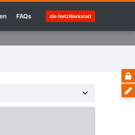
en
FAQs
die NetzWerkstatt