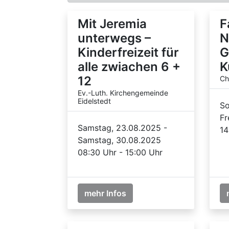
Mit Jeremia
F
unterwegs –
N
Kinderfreizeit für
G
alle zwiachen 6 +
K
12
Ch
Ev.-Luth. Kirchengemeinde
Eidelstedt
So
Fr
Samstag, 23.08.2025 -
14
Samstag, 30.08.2025
08:30 Uhr - 15:00 Uhr
mehr Infos