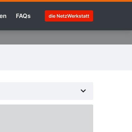
en
FAQs
die NetzWerkstatt