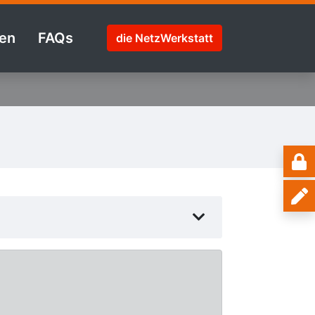
en
FAQs
die NetzWerkstatt