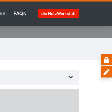
en
FAQs
die NetzWerkstatt