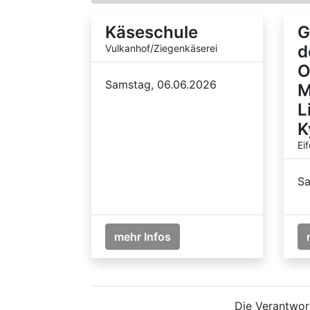
Käseschule
G
d
Vulkanhof/Ziegenkäserei
O
Samstag, 06.06.2026
M
L
K
Ei
Sa
mehr Infos
Die Verantwort