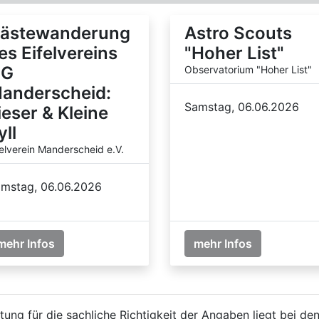
ästewanderung
Astro Scouts
es Eifelvereins
"Hoher List"
G
Observatorium "Hoher List"
anderscheid:
Samstag, 06.06.2026
ieser & Kleine
yll
felverein Manderscheid e.V.
mstag, 06.06.2026
mehr Infos
mehr Infos
ung für die sachliche Richtigkeit der Angaben liegt bei den