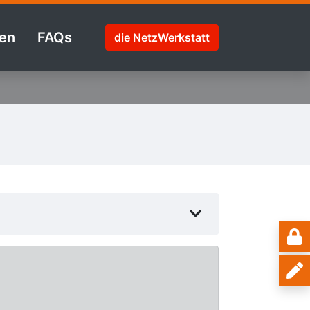
en
FAQs
die NetzWerkstatt