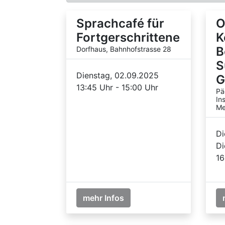
Sprachcafé für
O
Fortgerschrittene
K
B
Dorfhaus, Bahnhofstrasse 28
S
Dienstag, 02.09.2025
G
13:45 Uhr - 15:00 Uhr
Pä
In
Me
Di
Di
16
mehr Infos