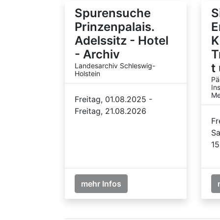
Spurensuche
S
Prinzenpalais.
E
Adelssitz - Hotel
K
- Archiv
T
t
Landesarchiv Schleswig-
Holstein
Pä
In
Me
Freitag, 01.08.2025 -
Freitag, 21.08.2026
Fr
Sa
15
mehr Infos