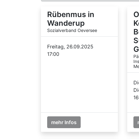
Rübenmus in
O
Wanderup
K
B
Sozialverband Oeversee
S
Freitag, 26.09.2025
G
17:00
Pä
In
Me
Di
Di
16
mehr Infos