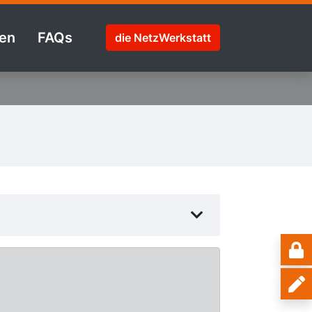
en
FAQs
die NetzWerkstatt