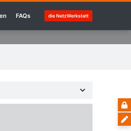
en
FAQs
die NetzWerkstatt