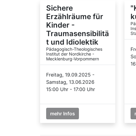
Sichere
"
Erzählräume für
k
Kinder -
Pä
In
Traumasensibilitä
St
t und Idiolektik
Fr
Pädagogisch-Theologisches
Institut der Nordkirche -
So
Mecklenburg-Vorpommern
16
Freitag, 19.09.2025 -
Samstag, 13.06.2026
15:00 Uhr - 17:00 Uhr
mehr Infos