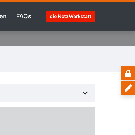
en
FAQs
die NetzWerkstatt