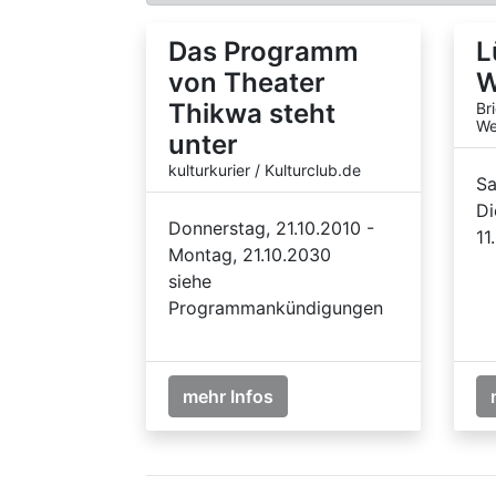
Das Programm
L
von Theater
W
Thikwa steht
Br
We
unter
kulturkurier / Kulturclub.de
Sa
Di
Donnerstag, 21.10.2010 -
11
Montag, 21.10.2030
siehe
Programmankündigungen
mehr Infos