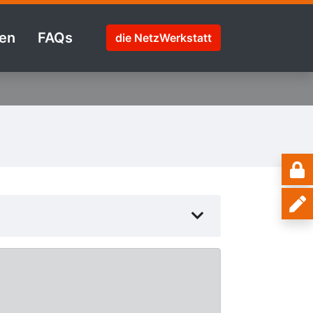
en
FAQs
die NetzWerkstatt