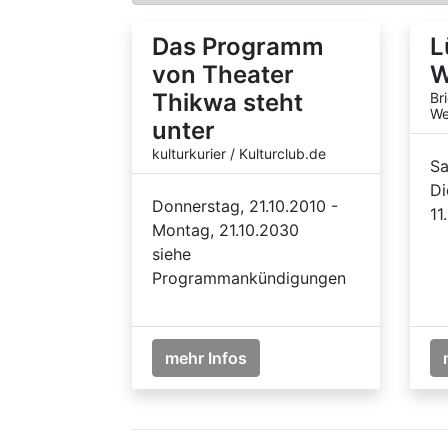
Das Programm
L
von Theater
W
Thikwa steht
Br
We
unter
kulturkurier / Kulturclub.de
Sa
Di
Donnerstag, 21.10.2010 -
11
Montag, 21.10.2030
siehe
Programmankündigungen
mehr Infos