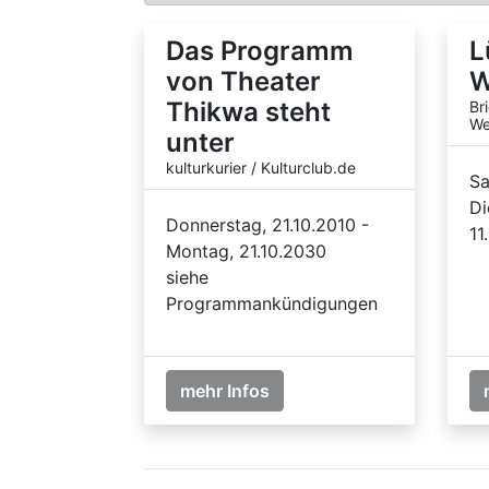
Das Programm
L
von Theater
W
Thikwa steht
Br
We
unter
kulturkurier / Kulturclub.de
Sa
Di
Donnerstag, 21.10.2010 -
11
Montag, 21.10.2030
siehe
Programmankündigungen
mehr Infos