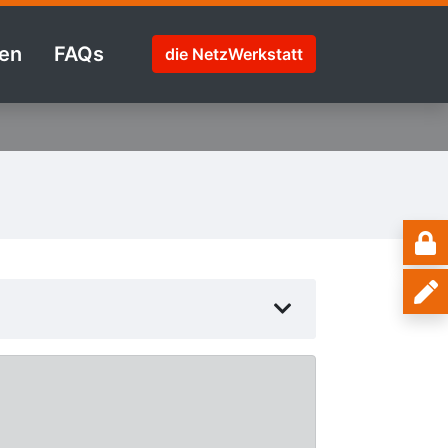
en
FAQs
die NetzWerkstatt