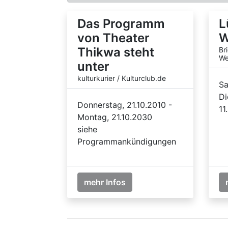
Das Programm
L
von Theater
W
Thikwa steht
Br
We
unter
kulturkurier / Kulturclub.de
Sa
Di
Donnerstag, 21.10.2010 -
11
Montag, 21.10.2030
siehe
Programmankündigungen
mehr Infos