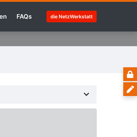
en
FAQs
die NetzWerkstatt