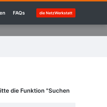
en
FAQs
die NetzWerkstatt
tte die Funktion "Suchen