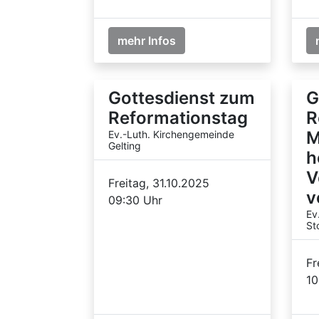
mehr Infos
Gottesdienst zum
G
Reformationstag
R
M
Ev.-Luth. Kirchengemeinde
Gelting
h
V
Freitag, 31.10.2025
v
09:30 Uhr
Ev
St
Fr
10