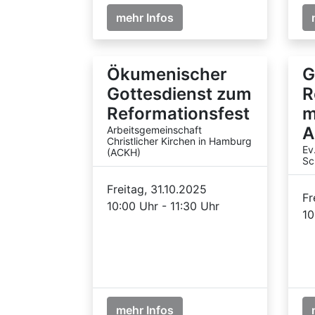
mehr Infos
Ökumenischer
G
Gottesdienst zum
R
Reformationsfest
m
A
Arbeitsgemeinschaft
Christlicher Kirchen in Hamburg
Ev
(ACKH)
Sc
Freitag, 31.10.2025
Fr
10:00 Uhr - 11:30 Uhr
10
mehr Infos