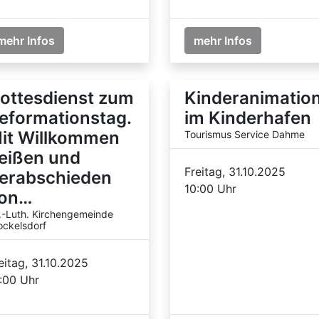
mehr Infos
mehr Infos
ottesdienst zum
Kinderanimatio
eformationstag.
im Kinderhafen
it Willkommen
Tourismus Service Dahme
eißen und
Freitag, 31.10.2025
erabschieden
10:00 Uhr
on…
.-Luth. Kirchengemeinde
ockelsdorf
eitag, 31.10.2025
:00 Uhr