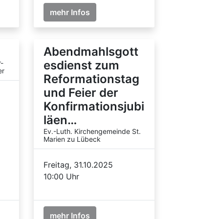
mehr Infos
Abendmahlsgott
esdienst zum
r-
er
Reformationstag
und Feier der
Konfirmationsjubi
läen…
Ev.-Luth. Kirchengemeinde St.
Marien zu Lübeck
Freitag, 31.10.2025
10:00 Uhr
mehr Infos