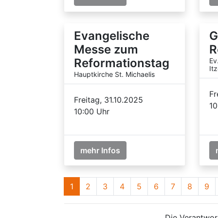
Evangelische
G
Messe zum
R
Reformationstag
Ev
It
Hauptkirche St. Michaelis
Fr
Freitag, 31.10.2025
10
10:00 Uhr
mehr Infos
1
2
3
4
5
6
7
8
9
Die Verantwort