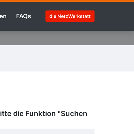
en
FAQs
die NetzWerkstatt
tte die Funktion "Suchen