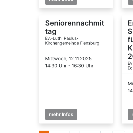
Seniorennachmit
E
tag
S
f
Ev.-Luth. Paulus-
Kirchengemeinde Flensburg
K
2
Mittwoch, 12.11.2025
Ev
14:30 Uhr - 16:30 Uhr
Ec
Mi
14
mehr Infos