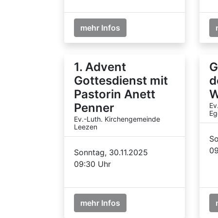
mehr Infos
1. Advent
G
Gottesdienst mit
d
Pastorin Anett
W
Penner
Ev
Eg
Ev.-Luth. Kirchengemeinde
Leezen
So
09
Sonntag, 30.11.2025
09:30 Uhr
mehr Infos