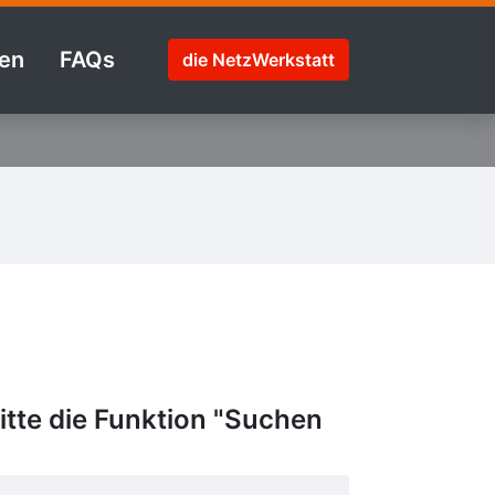
en
FAQs
die NetzWerkstatt
tte die Funktion "Suchen