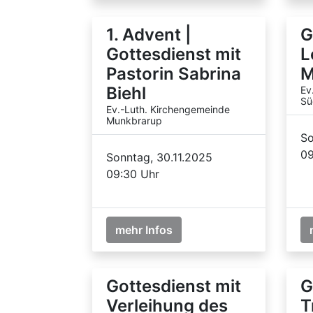
1. Advent |
G
Gottesdienst mit
L
Pastorin Sabrina
M
Biehl
Ev
Sü
Ev.-Luth. Kirchengemeinde
Munkbrarup
So
09
Sonntag, 30.11.2025
09:30 Uhr
mehr Infos
Gottesdienst mit
G
Verleihung des
T