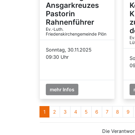
Ansgarkreuzes
K
Pastorin
K
Rahnenführer
z
d
Ev.-Luth.
Friedenskirchengemeinde Plön
Ev
Lü
Sonntag, 30.11.2025
09:30 Uhr
So
09
mehr Infos
1
2
3
4
5
6
7
8
9
Die Verantwort