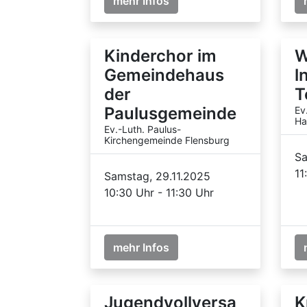
mehr Infos
Kinderchor im
W
Gemeindehaus
l
der
T
Paulusgemeinde
Ev
Ha
Ev.-Luth. Paulus-
Kirchengemeinde Flensburg
Sa
11
Samstag, 29.11.2025
10:30 Uhr - 11:30 Uhr
mehr Infos
Jugendvollversa
K