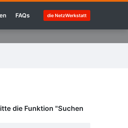
en
FAQs
die NetzWerkstatt
tte die Funktion "Suchen