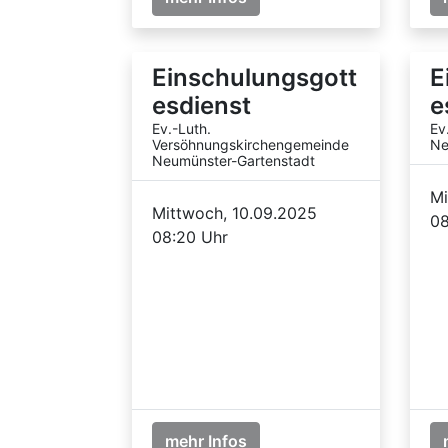
Einschulungsgott
E
esdienst
e
Ev.-Luth.
Ev
Versöhnungskirchengemeinde
Ne
Neumünster-Gartenstadt
Mi
Mittwoch, 10.09.2025
08
08:20 Uhr
mehr Infos