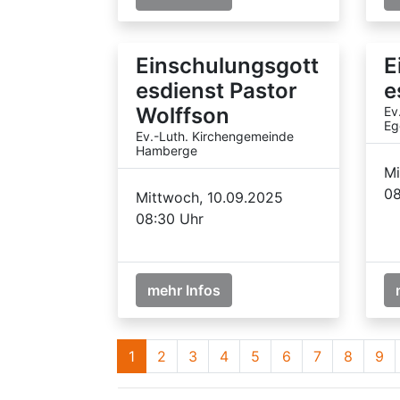
Einschulungsgott
E
esdienst Pastor
e
Wolffson
Ev
Eg
Ev.-Luth. Kirchengemeinde
Hamberge
Mi
08
Mittwoch, 10.09.2025
08:30 Uhr
mehr Infos
1
2
3
4
5
6
7
8
9