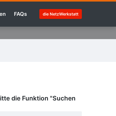
en
FAQs
die NetzWerkstatt
tte die Funktion "Suchen