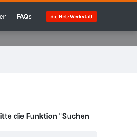
en
FAQs
die NetzWerkstatt
tte die Funktion "Suchen