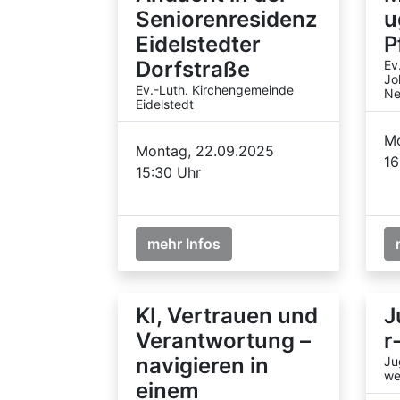
Seniorenresidenz
u
Eidelstedter
P
Dorfstraße
Ev
Jo
Ev.-Luth. Kirchengemeinde
Ne
Eidelstedt
Mo
Montag, 22.09.2025
16
15:30 Uhr
mehr Infos
KI, Vertrauen und
J
Verantwortung –
r
navigieren in
Ju
we
einem