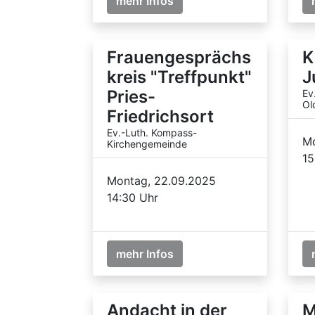
mehr Infos
Frauengesprächs
K
kreis "Treffpunkt"
J
Pries-
Ev
Ol
Friedrichsort
Ev.-Luth. Kompass-
Mo
Kirchengemeinde
15
Montag, 22.09.2025
14:30 Uhr
mehr Infos
Andacht in der
M