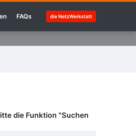
en
FAQs
die NetzWerkstatt
tte die Funktion "Suchen