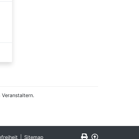
 Veranstaltern.
Seite drucken
Zurück nach obe
efreiheit
Sitemap