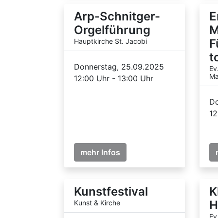
Arp-Schnitger-
E
Orgelführung
M
F
Hauptkirche St. Jacobi
t
Donnerstag, 25.09.2025
Ev
Ma
12:00 Uhr - 13:00 Uhr
Do
12
mehr Infos
Kunstfestival
K
H
Kunst & Kirche
Ev