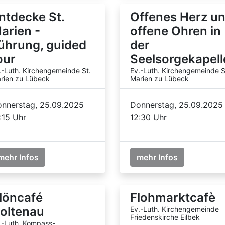
ntdecke St.
Offenes Herz u
arien -
offene Ohren in
ührung, guided
der
our
Seelsorgekapell
.-Luth. Kirchengemeinde St.
Ev.-Luth. Kirchengemeinde S
rien zu Lübeck
Marien zu Lübeck
nnerstag, 25.09.2025
Donnerstag, 25.09.2025
:15 Uhr
12:30 Uhr
mehr Infos
mehr Infos
löncafé
Flohmarktcafè
oltenau
Ev.-Luth. Kirchengemeinde
Friedenskirche Eilbek
.-Luth. Kompass-